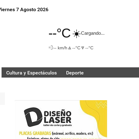
Viernes 7 Agosto 2026
--°C
☀️
Cargando...
💨
🔼
🔽
-- km/h
--°C
--°C
Cultura y Espectáculos
Deporte