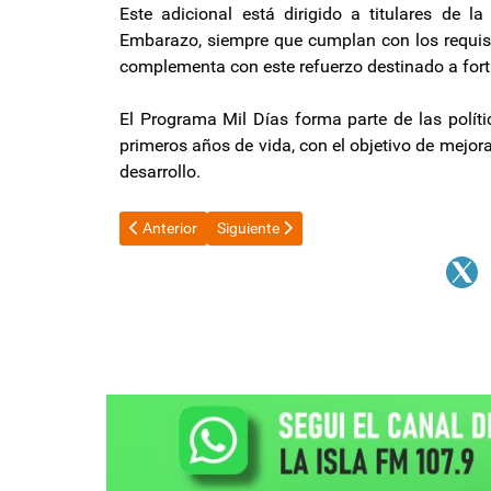
Este adicional está dirigido a titulares de l
Embarazo, siempre que cumplan con los requisit
complementa con este refuerzo destinado a forta
El Programa Mil Días forma parte de las polít
primeros años de vida, con el objetivo de mejorar
desarrollo.
Artículo anterior: La Isla FM regaló la tercera camiset
Artículo siguiente: Shakira, rendida a los
Anterior
Siguiente