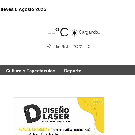
Jueves 6 Agosto 2026
--°C
☀️
Cargando...
💨
🔼
🔽
-- km/h
--°C
--°C
Cultura y Espectáculos
Deporte