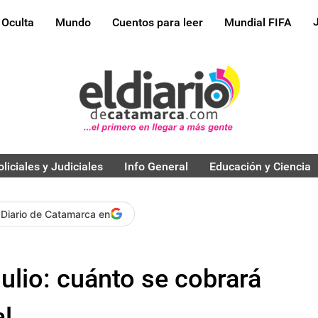
 Oculta
Mundo
Cuentos para leer
Mundial FIFA
oliciales y Judiciales
Info General
Educación y Ciencia
 Diario de Catamarca en
julio: cuánto se cobrará
al