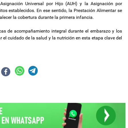
a Asignación Universal por Hijo (AUH) y la Asignación por
os establecidos. En ese sentido, la Prestación Alimentar se
lecer la cobertura durante la primera infancia.
icas de acompañamiento integral durante el embarazo y los
 el cuidado de la salud y la nutrición en esta etapa clave del
a de la Selección Argentina
 pies de Lionel Messi: “Tu entrega y dedicación son un ejemplo”