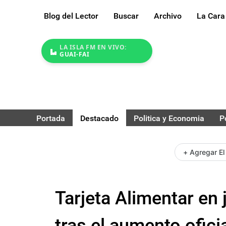
Blog del Lector
Buscar
Archivo
La Cara
LA ISLA FM EN VIVO:
GUAI-FAI
Portada
Destacado
Politica y Economia
P
+ Agregar El
Tarjeta Alimentar en 
tras el aumento ofici