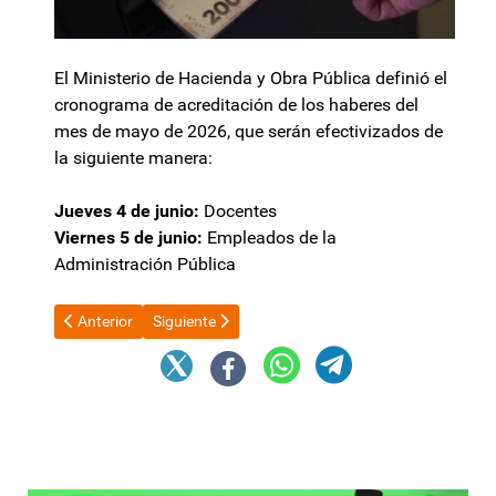
El Ministerio de Hacienda y Obra Pública definió el
cronograma de acreditación de los haberes del
mes de mayo de 2026, que serán efectivizados de
la siguiente manera:
Jueves 4 de junio:
Docentes
Viernes 5 de junio:
Empleados de la
Administración Pública
Artículo anterior: EC Sapem denunció penalmente el robo de un t
Artículo siguiente: ARCat: Prorroga en vencimient
Anterior
Siguiente