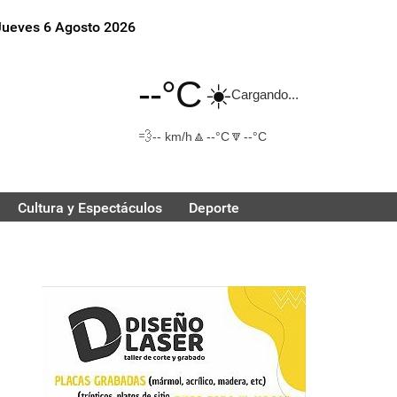
Jueves 6 Agosto 2026
--°C
☀️
Cargando...
💨
🔼
🔽
-- km/h
--°C
--°C
Cultura y Espectáculos
Deporte