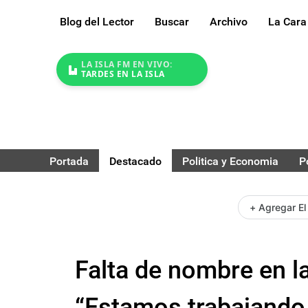
Blog del Lector
Buscar
Archivo
La Cara
LA ISLA FM EN VIVO:
TARDES EN LA ISLA
Portada
Destacado
Politica y Economia
P
+ Agregar El
Falta de nombre en la
“Estamos trabajando