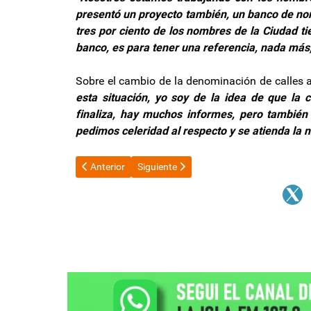
presentó un proyecto también, un banco de nom
tres por ciento de los nombres de la Ciudad 
banco, es para tener una referencia, nada más,
Sobre el cambio de la denominación de calles a l
esta situación, yo soy de la idea de que la 
finaliza, hay muchos informes, pero también 
pedimos celeridad al respecto y se atienda la 
Artículo anterior: Fuerte reclamo a Zijin- Liex por man
Artículo siguiente: Tras el informe de La
Anterior
Siguiente