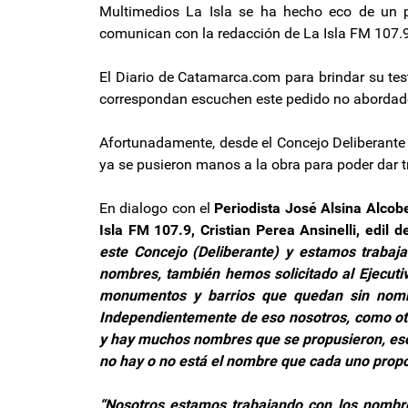
Multimedios La Isla se ha hecho eco de un p
comunican con la redacción de La Isla FM 107.
El Diario de Catamarca.com para brindar su te
correspondan escuchen este pedido no abordado
Afortunadamente, desde el Concejo Deliberante d
ya se pusieron manos a la obra para poder dar t
En dialogo con el
Periodista José Alsina Alcob
Isla FM 107.9, Cristian Perea Ansinelli,
edil d
este Concejo (Deliberante) y estamos trabaj
nombres, también hemos solicitado al Ejecuti
monumentos y barrios que quedan sin nomb
Independientemente de eso nosotros, como ot
y hay muchos nombres que se propusieron, eso 
no hay o no está el nombre que cada uno prop
“Nosotros estamos trabajando con los nombres