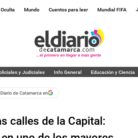
 Oculta
Mundo
Cuentos para leer
Mundial FIFA
oliciales y Judiciales
Info General
Educación y Ciencia
 Diario de Catamarca en
s calles de la Capital:
 en uno de los mayores