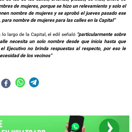
bres de mujeres, porque se hizo un relevamiento y solo el
tienen nombre de mujeres y se aprobó el jueves pasado ese
 para nombre de mujeres para las calles en la Capital”
o largo de la Capital, el edil señaló
“particularmente sobre
calle necesita un solo nombre desde que inicia hasta que
el Ejecutivo no brinda respuestas al respecto, por eso le
necesidad de los vecinos”
o de obra local
 Isla FM: Un concejal pide conocer las calles y barrios que carecen de nomb