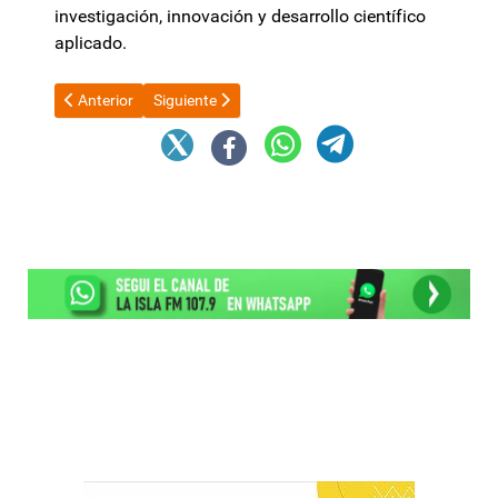
investigación, innovación y desarrollo científico
aplicado.
Artículo anterior: Así es el sándwich de milanesa gigante con 
Artículo siguiente: 4ta Marcha Federal universitari
Anterior
Siguiente