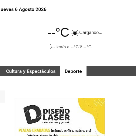
Jueves 6 Agosto 2026
--°C
☀️
Cargando...
💨
🔼
🔽
-- km/h
--°C
--°C
Cultura y Espectáculos
Deporte