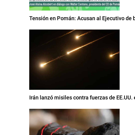
Tensión en Pomán: Acusan al Ejecutivo de b
Irán lanzó misiles contra fuerzas de EE.UU.