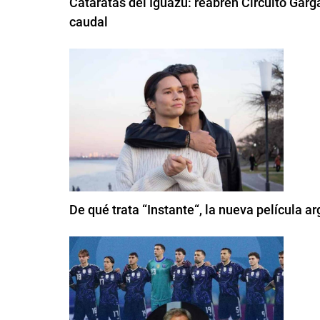
Cataratas del Iguazú: reabren Circuito Garg
caudal
De qué trata “Instante“, la nueva película a