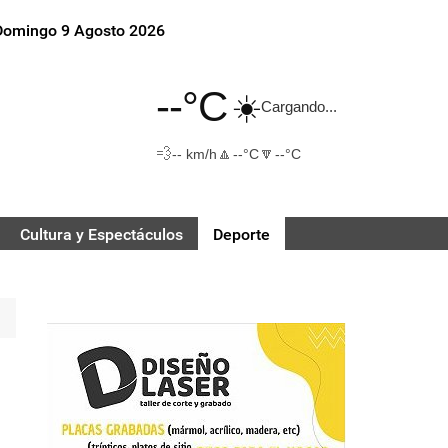
Domingo 9 Agosto 2026
--°C
☀️
Cargando...
💨
🔼
🔽
-- km/h
--°C
--°C
Cultura y Espectáculos
Deporte