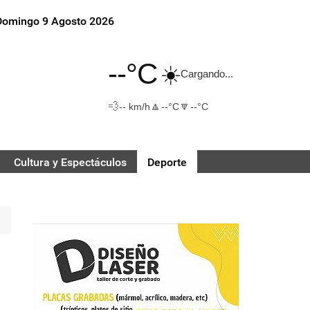
Domingo 9 Agosto 2026
--°C
☀️
Cargando...
💨
🔼
🔽
-- km/h
--°C
--°C
Cultura y Espectáculos
Deporte