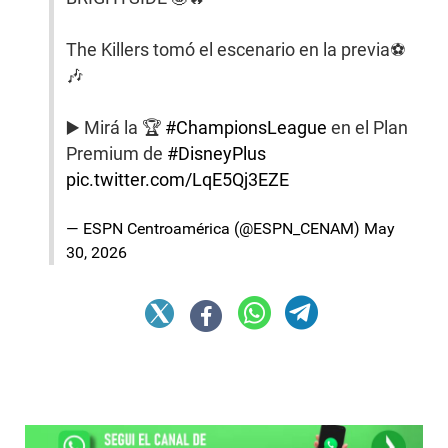
The Killers tomó el escenario en la previa⚽️
🎶
▶️ Mirá la 🏆
#ChampionsLeague
en el Plan
Premium de
#DisneyPlus
pic.twitter.com/LqE5Qj3EZE
— ESPN Centroamérica (@ESPN_CENAM)
May
30, 2026