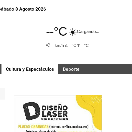
Sábado 8 Agosto 2026
--°C
☀️
Cargando...
💨
🔼
🔽
-- km/h
--°C
--°C
Cultura y Espectáculos
Deporte