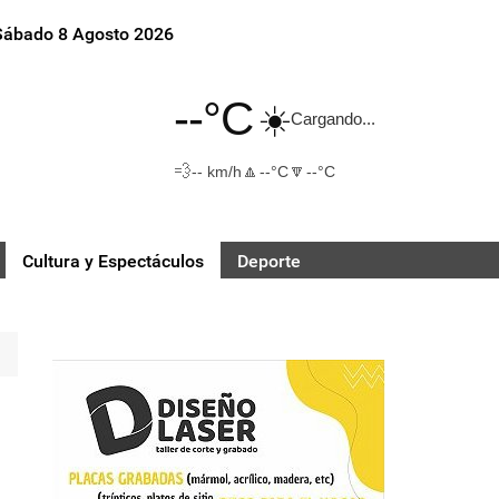
Sábado 8 Agosto 2026
--°C
☀️
Cargando...
💨
🔼
🔽
-- km/h
--°C
--°C
Cultura y Espectáculos
Deporte