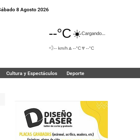
Sábado 8 Agosto 2026
--°C
☀️
Cargando...
💨
🔼
🔽
-- km/h
--°C
--°C
Cultura y Espectáculos
Deporte