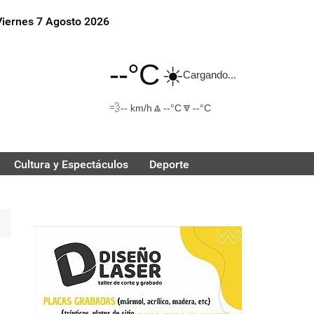
Viernes 7 Agosto 2026
--°C
☀️
Cargando...
💨
🔼
🔽
-- km/h
--°C
--°C
Cultura y Espectáculos
Deporte