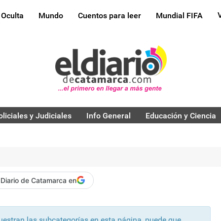
 Oculta
Mundo
Cuentos para leer
Mundial FIFA
oliciales y Judiciales
Info General
Educación y Ciencia
 Diario de Catamarca en
muestran las subcategorías en esta página, puede que