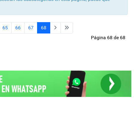
65
66
67
68
Página 68 de 68