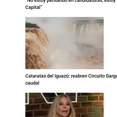
“No estoy pensando en candidaturas, estoy 
Capital”
Cataratas del Iguazú: reabren Circuito Garg
caudal