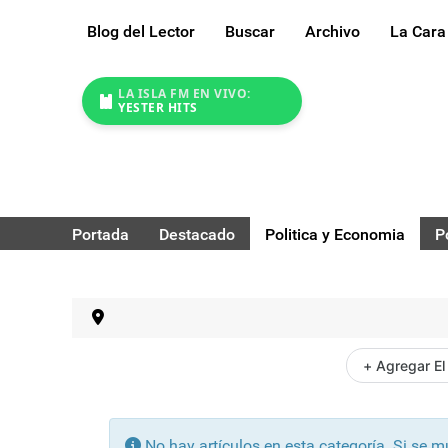
Blog del Lector
Buscar
Archivo
La Cara
LA ISLA FM EN VIVO:
YESTER HITS
Portada
Destacado
Politica y Economia
P
+ Agregar El
Información
No hay artículos en esta categoría. Si se 