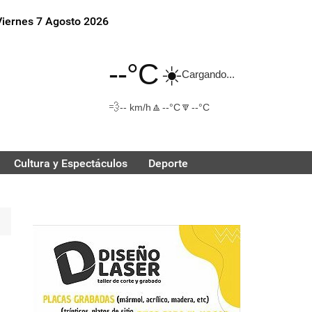
Viernes 7 Agosto 2026
--°C
☀️
Cargando...
💨
🔼
🔽
-- km/h
--°C
--°C
Cultura y Espectáculos
Deporte