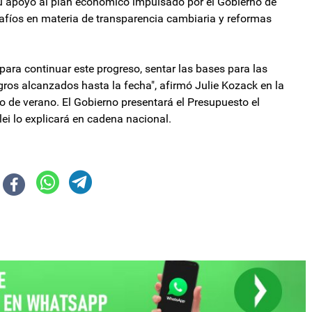
 su apoyo al plan económico impulsado por el Gobierno de
fíos en materia de transparencia cambiaria y reformas
ara continuar este progreso, sentar las bases para las
gros alcanzados hasta la fecha", afirmó Julie Kozack en la
o de verano. El Gobierno presentará el Presupuesto el
lei lo explicará en cadena nacional.
 catamarqueños en medio de la crisis del sector
LA mantiene unida a su tropa en Diputados y Karina Milei refuerza su apo