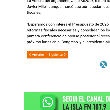
La vocera del organismo, Julie Kozack, reiteró
Javier Milei, aunque marcó que aún quedan desa
fiscales.
"Esperamos con interés el Presupuesto de 2026 p
reformas fiscales necesarias y consolidar los lo
primera conferencia de prensa posterior al reces
próximo lunes en el Congreso, y el presidente Mi
Artículo anterior: El Gobierno acompaña a los textiles
Artículo siguiente: Pese a la derrota, L
Anterior
Siguiente