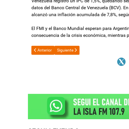
Venezuela registró un IPC de 1,5%, quedando se
datos del Banco Central de Venezuela (BCV). En
alcanzó una inflación acumulada de 7,8%, según
El FMI y el Banco Mundial esperan para Argenti
consecuencia de la crisis económica, mientras 
Artículo anterior: Audiencia por el VAD y Niederle en la
Artículo siguiente: El FMI aprobó la revi
Anterior
Siguiente