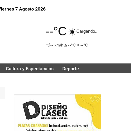
Viernes 7 Agosto 2026
--°C
☀️
Cargando...
💨
🔼
🔽
-- km/h
--°C
--°C
Cultura y Espectáculos
Deporte