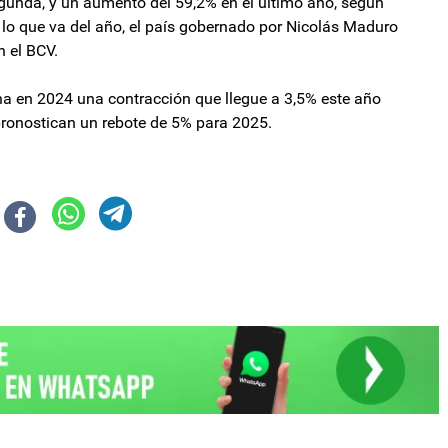
gunda, y un aumento del 59,2% en el último año, según
 lo que va del año, el país gobernado por Nicolás Maduro
 el BCV.
na en 2024 una contracción que llegue a 3,5% este año
pronostican un rebote de 5% para 2025.
 legislatura
sión del programa y enviará 800 millones de dólares a la Argentina