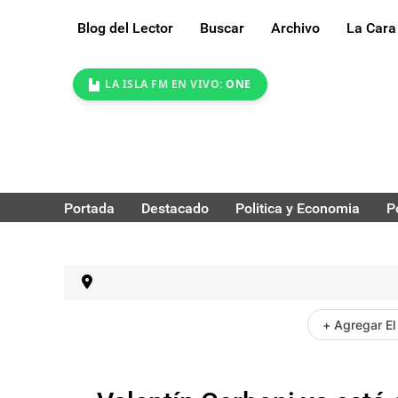
Blog del Lector
Buscar
Archivo
La Cara
LA ISLA FM EN VIVO:
ONE
Portada
Destacado
Politica y Economia
P
+ Agregar El