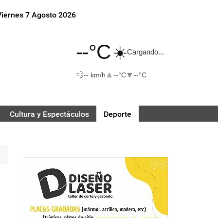
Viernes 7 Agosto 2026
--°C
☀️
Cargando...
💨
🔼
🔽
-- km/h
--°C
--°C
Cultura y Espectáculos
Deporte